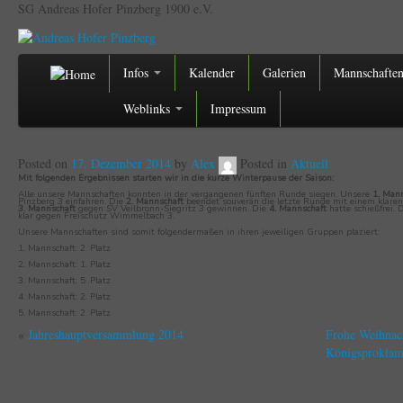
SG Andreas Hofer Pinzberg 1900 e.V.
Infos
Kalender
Galerien
Mannschafte
Weblinks
Impressum
Posted on
17. Dezember 2014
by
Alex
Posted in
Aktuell
Mit folgenden Ergebnissen starten wir in die kurze Winterpause der Saison:
Alle unsere Mannschaften konnten in der vergangenen fünften Runde siegen. Unsere
1. Man
Pinzberg 3 einfahren. Die
2. Mannschaft
beendet souverän die letzte Runde mit einem klaren
3. Mannschaft
gegen SV Veilbronn-Siegritz 3 gewinnen. Die
4. Mannschaft
hatte schießfrei. 
klar gegen Freischütz Wimmelbach 3.
Unsere Mannschaften sind somit folgendermaßen in ihren jeweiligen Gruppen plaziert:
1. Mannschaft: 2. Platz
2. Mannschaft: 1. Platz
3. Mannschaft: 5. Platz
4. Mannschaft: 2. Platz
5. Mannschaft: 2. Platz
«
Jahreshauptversammlung 2014
Frohe Weihnac
Königsproklam