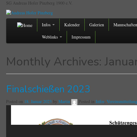
SG Andreas Hofer Pinzberg 1900 e.V.
Infos
Kalender
Galerien
Mannschafte
Weblinks
Impressum
Monthly Archives:
Janua
Finalschießen 2023
Posted on
18. Januar 2023
by
Martin
Posted in
Infos
,
Vereinsmitteilun