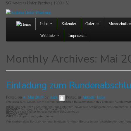
SG Andreas Hofer Pinzberg 1900 e.V.
Infos
Kalender
Galerien
Mannschafte
Weblinks
Impressum
Monthly Archives:
Mai 2
Einladung zum Rundenabschl
Posted on
4. Mai 2019
by
Alex
Posted in
Aktuell
,
Infos
Wie jedes Jahr, wollen wir mit einem gemütlichen Beisammensein das Ende der Rundenwett
WER?
Alle Schützen / Schützinnen / Jungschützen, sowie alle Stammgäste des Schützenhaus
WANN?
Samstag, 11. Mai 2019 – ab 18:00 Uhr
WO?
Je nach Wetter im oder vor dem Schützenhaus
WAS?
Grillfeier
WIE?
Mit Appetit und guter Laune
Wir danken allen Schützinnen und Schützen für ihren Einsatz in den Wettkämpfen und fre