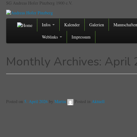
SG Andreas Hofer Pinzberg 1900 e.V.
Infos
Kalender
Galerien
Mannschafte
Weblinks
Impressum
Monthly Archives:
April
Posted on
5. April 2026
by
Martin
Posted in
Aktuell