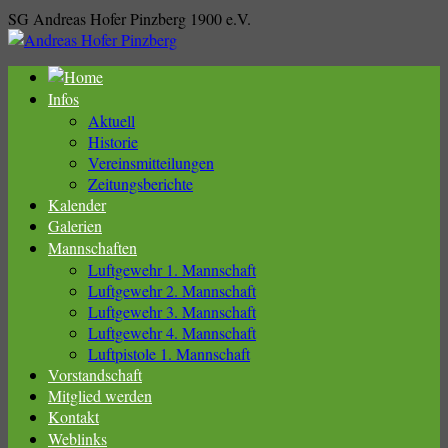
SG Andreas Hofer Pinzberg 1900 e.V.
Infos
Aktuell
Historie
Vereinsmitteilungen
Zeitungsberichte
Kalender
Galerien
Mannschaften
Luftgewehr 1. Mannschaft
Luftgewehr 2. Mannschaft
Luftgewehr 3. Mannschaft
Luftgewehr 4. Mannschaft
Luftpistole 1. Mannschaft
Vorstandschaft
Mitglied werden
Kontakt
Weblinks