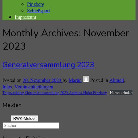
Pinzberg
Schießsport
Impressum
Monthly Archives:
November
2023
Generalversammlung 2023
Posted on
20. November 2023
by
Martin
Posted in
Aktuell
,
Infos
,
Vereinsmitteilungen
Tagesordnung-Generalversammlung-2023-Andreas-Hofer-Pinzberg
Herunterladen
Melden
RWK-Melder