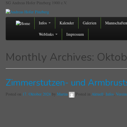
SG Andreas Hofer Pinzberg 1900 e.V.
Infos
Kalender
Galerien
Mannschafte
Weblinks
Impressum
Monthly Archives:
Oktob
Zimmerstutzen- und Armbrust
Posted on
17. Oktober 2024
by
Martin
Posted in
Aktuell
,
Infos
,
Verein