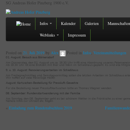
SG Andreas Hofer Pinzberg 1900 e.V.
Infos
Kalender
Galerien
Mannschafte
Weblinks
Impressum
Posted on
21. Juli 2019
by
Alex
Posted in
Infos
,
Vereinsmitteilungen
01. August: Besuch aus Börnersdorf
Am Donnerstag, den 01. August um ca. 18.30 Uhr trifft eine Abordnung unseres Patenvereins
Ab 18.30 Uhr ist eine Brotzeit mit Bier und Wein im Schießhaus geplant. Es sind alle Mitgli
9. u. 10. August: Renovierungsarbeiten im Schießhaus
Am Freitagnachmittag und Samstagvormittag sollen die letzten Arbeiten im Schießhaus erle
Wir hoffen auf viele freiwillige Helfer.
August: Kartuschen-Bestellung für Pressluft-Gewehre
Für die Bestellung neuer Pressluftkartuschen bitte an Thomas Wagner wenden.
08. September: Rundenstartwanderung mit der Familie
Am Sonntag, den 08. September geht es bei schönem Wetter in die Fränkische zu einer ge
Nähere Infos zur Uhrzeit etc. folgen.
«
Einladung zum Rundenabschluss 2019
Familienwande