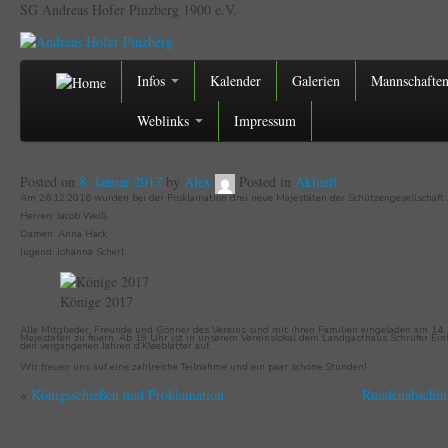
SG Andreas Hofer Pinzberg 1900 e.V.
Infos
Kalender
Galerien
Mannschafte
Weblinks
Impressum
Posted on
8. Januar 2017
by
Alex
Posted in
Aktuell
Am 26.12.2016 wurden bei der Proklamation drei neue Majestäten der Schützengesellschaft 
Herren: Jacob Welß
Damen: Anna Hack
Jugend: Johanna Scherl
Könige 2017
Alle Mitglieder, Freunde und Gönner des Vereins sind mit ihren Familien eingeladen am 14. 
Majestäten zu feiern. Ab 19 Uhr ist in unserem Vereinslokal dem Landgasthaus Schrüfer Ein
den vergangenen Jahren d’Kleeblätter auf.
Wir freuen uns auf eine zahlreiche Teilnahme und ein paar schöne Stunden!
«
Königsschießen und Proklamation
Rundenabschlu